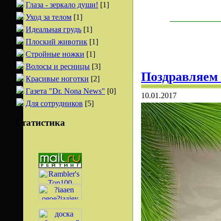
Глаза - зеркало души!
[1]
Уход за телом
[1]
Идеальная грудь
[1]
Плоский животик
[1]
Стройные ножки
[1]
Волосы и ресницы
[3]
Поздравляем 
Красивые ноготки
[2]
Газета "Dr. Nona News"
[0]
10.01.2017
Для сотрудников
[5]
Статистика