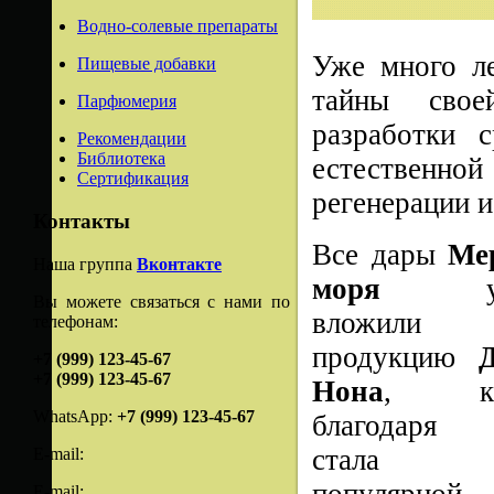
Водно-солевые препараты
Уже много ле
Пищевые добавки
тайны свое
Парфюмерия
разработки 
Рекомендации
Библиотека
естественной
Сертификация
регенерации 
Контакты
Все дары
Ме
Наша группа
Вконтакте
моря
уче
Вы можете связаться с нами по
вложил
телефонам:
продукцию
+7 (999) 123-45-67
+7 (999) 123-45-67
Нона
, кот
WhatsApp:
+7 (999) 123-45-67
благодаря 
стала о
E-mail:
E-mail: