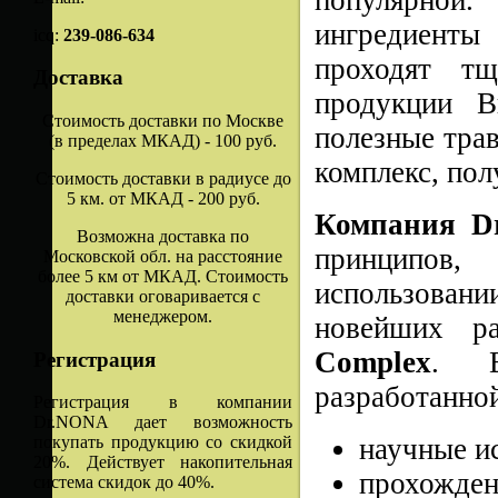
популярной
ингредиенты
icq:
239-086-634
проходят тщ
Доставка
продукции В
Стоимость доставки по Москве
полезные тра
(в пределах МКАД) - 100 руб.
комплекс, пол
Стоимость доставки в радиусе до
5 км. от МКАД - 200 руб.
Компания Dr
Возможна доставка по
принципов,
Московской обл. на расстояние
более 5 км от МКАД. Стоимость
использовани
доставки оговаривается с
менеджером.
новейших р
Complex
. В
Регистрация
разработанно
Регистрация в компании
Dr.NONA дает возможность
научные и
покупать продукцию со скидкой
20%. Действует накопительная
прохождени
система скидок до 40%.