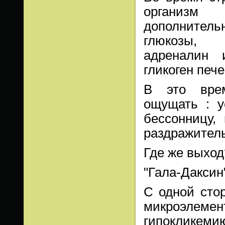
организм
дополнител
глюкозы, в
адреналин 
гликоген пече
В это вре
ощущать : у
бессонницу,
раздражитель
Где же выход
"Гала-Даксин
С одной сто
микроэлемен
гипокликеми