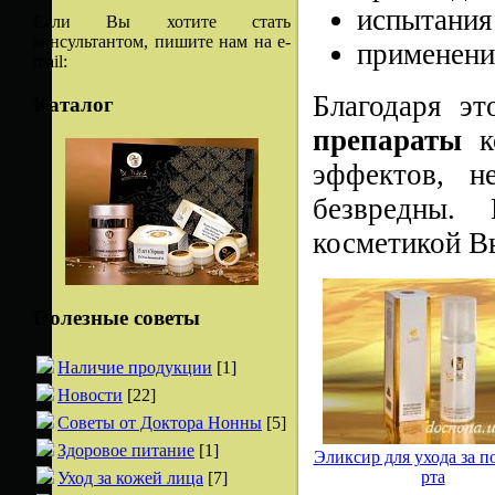
испытания 
Если Вы хотите стать
консультантом, пишите нам на e-
применени
mail:
Благодаря э
Каталог
препараты
ко
эффектов, н
безвредны. 
косметикой В
Полезные советы
Наличие продукции
[1]
Новости
[22]
Советы от Доктора Нонны
[5]
Здоровое питание
[1]
Эликсир для ухода за п
рта
Уход за кожей лица
[7]