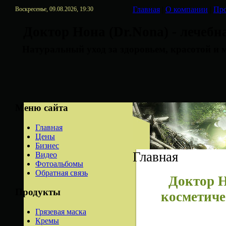
Главная
|
О компании
|
Пр
Воскресенье, 09.08.2026, 19:30
Доктор Нона (Dr.Nona) - лечеб
Натуральный уход за здоровьем, красотой и м
Меню сайта
Главная
Цены
Бизнес
Главная
Видео
Фотоальбомы
Обратная связь
Доктор Н
Продукты
косметиче
Грязевая маска
Кремы